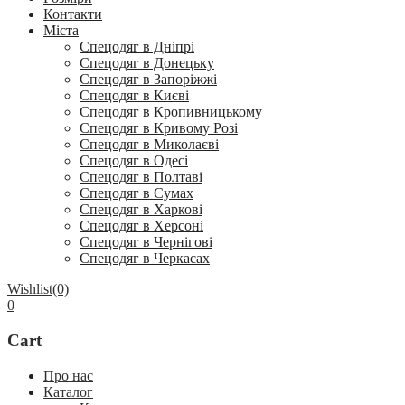
Контакти
Міста
Спецодяг в Дніпрі
Спецодяг в Донецьку
Спецодяг в Запоріжжі
Спецодяг в Києві
Спецодяг в Кропивницькому
Спецодяг в Кривому Розі
Спецодяг в Миколаєві
Спецодяг в Одесі
Спецодяг в Полтаві
Спецодяг в Сумах
Спецодяг в Харкові
Спецодяг в Херсоні
Спецодяг в Чернігові
Спецодяг в Черкасах
Wishlist
(0)
0
Cart
Про нас
Каталог