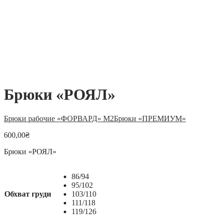
Брюки «РОЯЛ»
Брюки рабочие «ФОРВАРД» М2
Брюки «ПРЕМИУМ»
600,00
₴
Брюки «РОЯЛ»
86/94
95/102
Обхват груди
103/110
111/118
119/126