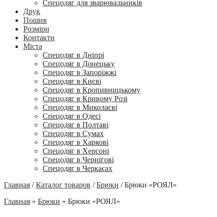
Спецодяг для зварювальників
Друк
Пошив
Розміри
Контакти
Міста
Спецодяг в Дніпрі
Спецодяг в Донецьку
Спецодяг в Запоріжжі
Спецодяг в Києві
Спецодяг в Кропивницькому
Спецодяг в Кривому Розі
Спецодяг в Миколаєві
Спецодяг в Одесі
Спецодяг в Полтаві
Спецодяг в Сумах
Спецодяг в Харкові
Спецодяг в Херсоні
Спецодяг в Чернігові
Спецодяг в Черкасах
Главная
/
Каталог товаров
/
Брюки
/
Брюки «РОЯЛ»
Главная
»
Брюки
»
Брюки «РОЯЛ»