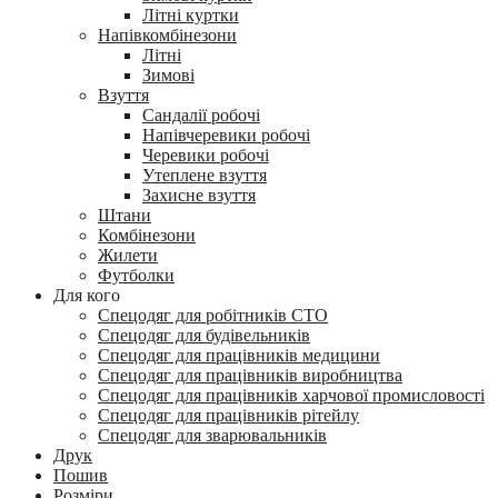
Літні куртки
Напівкомбінезони
Літні
Зимові
Взуття
Сандалії робочі
Напівчеревики робочі
Черевики робочі
Утеплене взуття
Захисне взуття
Штани
Комбінезони
Жилети
Футболки
Для кого
Спецодяг для робітників СТО
Спецодяг для будівельників
Спецодяг для працівників медицини
Спецодяг для працівників виробництва
Спецодяг для працівників харчової промисловості
Спецодяг для працівників рітейлу
Спецодяг для зварювальників
Друк
Пошив
Розміри