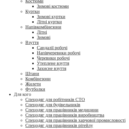
Костюми
Зимові костюми
Куртки
Зимові куртки
Літні куртки
Напівкомбінезони
Літні
Зимові
Взуття
Сандалії робочі
Напівчеревики робочі
Черевики робочі
Утеплене взуття
Захисне взуття
Штани
Комбінезони
Жилети
Футболки
Для кого
Спецодяг для робітників СТО
Спецодяг для будівельників
Спецодяг для працівників медицини
Спецодяг для працівників виробництва
Спецодяг для працівників харчової промисловості
Спецодяг для працівників рітейлу