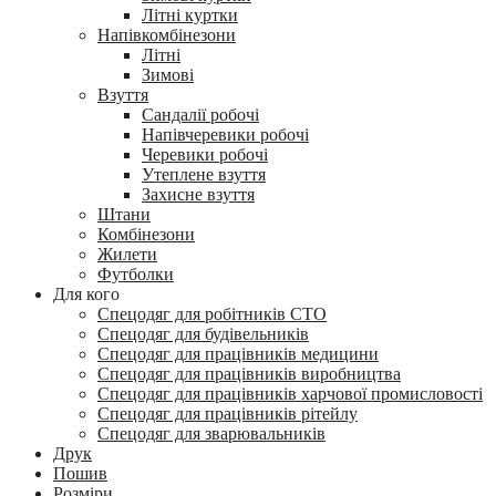
Літні куртки
Напівкомбінезони
Літні
Зимові
Взуття
Сандалії робочі
Напівчеревики робочі
Черевики робочі
Утеплене взуття
Захисне взуття
Штани
Комбінезони
Жилети
Футболки
Для кого
Спецодяг для робітників СТО
Спецодяг для будівельників
Спецодяг для працівників медицини
Спецодяг для працівників виробництва
Спецодяг для працівників харчової промисловості
Спецодяг для працівників рітейлу
Спецодяг для зварювальників
Друк
Пошив
Розміри