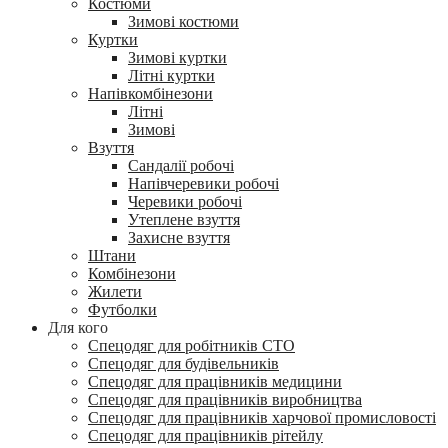
Костюми
Зимові костюми
Куртки
Зимові куртки
Літні куртки
Напівкомбінезони
Літні
Зимові
Взуття
Сандалії робочі
Напівчеревики робочі
Черевики робочі
Утеплене взуття
Захисне взуття
Штани
Комбінезони
Жилети
Футболки
Для кого
Спецодяг для робітників СТО
Спецодяг для будівельників
Спецодяг для працівників медицини
Спецодяг для працівників виробництва
Спецодяг для працівників харчової промисловості
Спецодяг для працівників рітейлу