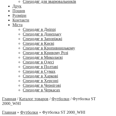
Спецодяг для зварювальників
Друк
Пошив
Розміри
Контакти
Міста
Спецодяг в Дніпрі
Спецодяг в Донецьку
Спецодяг в Запоріжжі
Спецодяг в Києві
Спецодяг в Кропивницькому
Спецодяг в Кривому Розі
Спецодяг в Миколаєві
Спецодяг в Одесі
Спецодяг в Полтаві
Спецодяг в Сумах
Спецодяг в Харкові
Спецодяг в Херсоні
Спецодяг в Чернігові
Спецодяг в Черкасах
Главная
/
Каталог товаров
/
Футболки
/
Футболка ST
2000_WHI
Главная
»
Футболки
»
Футболка ST 2000_WHI