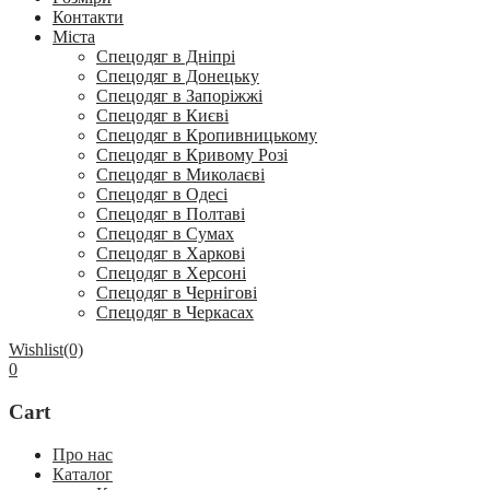
Контакти
Міста
Спецодяг в Дніпрі
Спецодяг в Донецьку
Спецодяг в Запоріжжі
Спецодяг в Києві
Спецодяг в Кропивницькому
Спецодяг в Кривому Розі
Спецодяг в Миколаєві
Спецодяг в Одесі
Спецодяг в Полтаві
Спецодяг в Сумах
Спецодяг в Харкові
Спецодяг в Херсоні
Спецодяг в Чернігові
Спецодяг в Черкасах
Wishlist
(0)
0
Cart
Про нас
Каталог