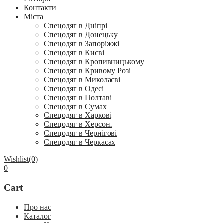
Контакти
Міста
Спецодяг в Дніпрі
Спецодяг в Донецьку
Спецодяг в Запоріжжі
Спецодяг в Києві
Спецодяг в Кропивницькому
Спецодяг в Кривому Розі
Спецодяг в Миколаєві
Спецодяг в Одесі
Спецодяг в Полтаві
Спецодяг в Сумах
Спецодяг в Харкові
Спецодяг в Херсоні
Спецодяг в Чернігові
Спецодяг в Черкасах
Wishlist
(0)
0
Cart
Про нас
Каталог