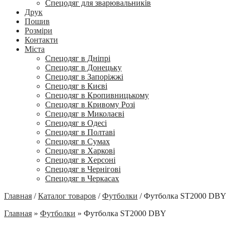
Спецодяг для зварювальників
Друк
Пошив
Розміри
Контакти
Міста
Спецодяг в Дніпрі
Спецодяг в Донецьку
Спецодяг в Запоріжжі
Спецодяг в Києві
Спецодяг в Кропивницькому
Спецодяг в Кривому Розі
Спецодяг в Миколаєві
Спецодяг в Одесі
Спецодяг в Полтаві
Спецодяг в Сумах
Спецодяг в Харкові
Спецодяг в Херсоні
Спецодяг в Чернігові
Спецодяг в Черкасах
Главная
/
Каталог товаров
/
Футболки
/
Футболка ST2000 DBY
Главная
»
Футболки
»
Футболка ST2000 DBY