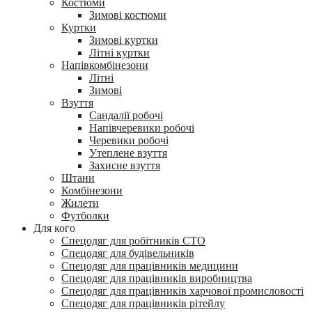
Костюми
Зимові костюми
Куртки
Зимові куртки
Літні куртки
Напівкомбінезони
Літні
Зимові
Взуття
Сандалії робочі
Напівчеревики робочі
Черевики робочі
Утеплене взуття
Захисне взуття
Штани
Комбінезони
Жилети
Футболки
Для кого
Спецодяг для робітників СТО
Спецодяг для будівельників
Спецодяг для працівників медицини
Спецодяг для працівників виробництва
Спецодяг для працівників харчової промисловості
Спецодяг для працівників рітейлу