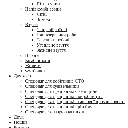
Літні куртки
Напівкомбінезони
Літні
Зимові
Взуття
Сандалії робочі
Напівчеревики робочі
Черевики робочі
Утеплене взуття
Захисне взуття
Штани
Комбінезони
Жилети
Футболки
Для кого
Спецодяг для робітників СТО
Спецодяг для будівельників
Спецодяг для працівників медицини
Спецодяг для працівників виробництва
Спецодяг для працівників харчової промисловості
Спецодяг для працівників рітейлу
Спецодяг для зварювальників
Друк
Пошив
Розміри