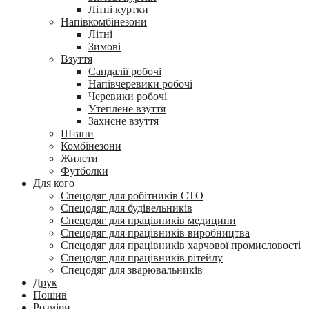
Літні куртки
Напівкомбінезони
Літні
Зимові
Взуття
Сандалії робочі
Напівчеревики робочі
Черевики робочі
Утеплене взуття
Захисне взуття
Штани
Комбінезони
Жилети
Футболки
Для кого
Спецодяг для робітників СТО
Спецодяг для будівельників
Спецодяг для працівників медицини
Спецодяг для працівників виробництва
Спецодяг для працівників харчової промисловості
Спецодяг для працівників рітейлу
Спецодяг для зварювальників
Друк
Пошив
Розміри