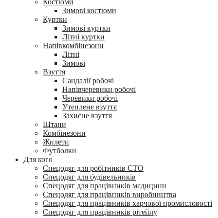
Костюми
Зимові костюми
Куртки
Зимові куртки
Літні куртки
Напівкомбінезони
Літні
Зимові
Взуття
Сандалії робочі
Напівчеревики робочі
Черевики робочі
Утеплене взуття
Захисне взуття
Штани
Комбінезони
Жилети
Футболки
Для кого
Спецодяг для робітників СТО
Спецодяг для будівельників
Спецодяг для працівників медицини
Спецодяг для працівників виробництва
Спецодяг для працівників харчової промисловості
Спецодяг для працівників рітейлу