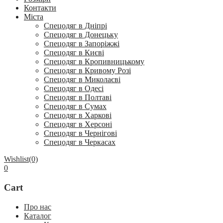
Контакти
Міста
Спецодяг в Дніпрі
Спецодяг в Донецьку
Спецодяг в Запоріжжі
Спецодяг в Києві
Спецодяг в Кропивницькому
Спецодяг в Кривому Розі
Спецодяг в Миколаєві
Спецодяг в Одесі
Спецодяг в Полтаві
Спецодяг в Сумах
Спецодяг в Харкові
Спецодяг в Херсоні
Спецодяг в Чернігові
Спецодяг в Черкасах
Wishlist
(0)
0
Cart
Про нас
Каталог