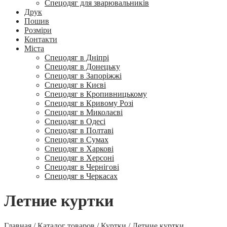
Спецодяг для зварювальників
Друк
Пошив
Розміри
Контакти
Міста
Спецодяг в Дніпрі
Спецодяг в Донецьку
Спецодяг в Запоріжжі
Спецодяг в Києві
Спецодяг в Кропивницькому
Спецодяг в Кривому Розі
Спецодяг в Миколаєві
Спецодяг в Одесі
Спецодяг в Полтаві
Спецодяг в Сумах
Спецодяг в Харкові
Спецодяг в Херсоні
Спецодяг в Чернігові
Спецодяг в Черкасах
Летние куртки
Главная
/
Каталог товаров
/
Куртки
/
Летние куртки