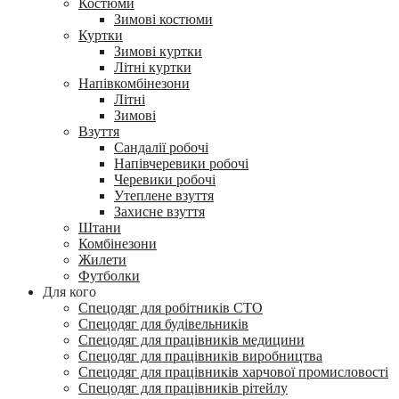
Костюми
Зимові костюми
Куртки
Зимові куртки
Літні куртки
Напівкомбінезони
Літні
Зимові
Взуття
Сандалії робочі
Напівчеревики робочі
Черевики робочі
Утеплене взуття
Захисне взуття
Штани
Комбінезони
Жилети
Футболки
Для кого
Спецодяг для робітників СТО
Спецодяг для будівельників
Спецодяг для працівників медицини
Спецодяг для працівників виробництва
Спецодяг для працівників харчової промисловості
Спецодяг для працівників рітейлу