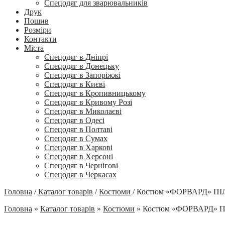
Спецодяг для зварювальників
Друк
Пошив
Розміри
Контакти
Міста
Спецодяг в Дніпрі
Спецодяг в Донецьку
Спецодяг в Запоріжжі
Спецодяг в Києві
Спецодяг в Кропивницькому
Спецодяг в Кривому Розі
Спецодяг в Миколаєві
Спецодяг в Одесі
Спецодяг в Полтаві
Спецодяг в Сумах
Спецодяг в Харкові
Спецодяг в Херсоні
Спецодяг в Чернігові
Спецодяг в Черкасах
Головна
/
Каталог товарів
/
Костюми
/
Костюм «ФОРВАРД» ПІ
Головна
»
Каталог товарів
»
Костюми
»
Костюм «ФОРВАРД» 