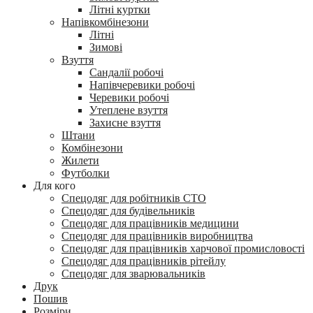
Літні куртки
Напівкомбінезони
Літні
Зимові
Взуття
Сандалії робочі
Напівчеревики робочі
Черевики робочі
Утеплене взуття
Захисне взуття
Штани
Комбінезони
Жилети
Футболки
Для кого
Спецодяг для робітників СТО
Спецодяг для будівельників
Спецодяг для працівників медицини
Спецодяг для працівників виробництва
Спецодяг для працівників харчової промисловості
Спецодяг для працівників рітейлу
Спецодяг для зварювальників
Друк
Пошив
Розміри