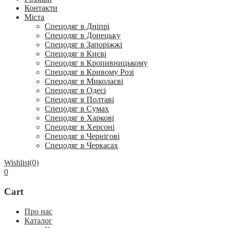
Контакти
Міста
Спецодяг в Дніпрі
Спецодяг в Донецьку
Спецодяг в Запоріжжі
Спецодяг в Києві
Спецодяг в Кропивницькому
Спецодяг в Кривому Розі
Спецодяг в Миколаєві
Спецодяг в Одесі
Спецодяг в Полтаві
Спецодяг в Сумах
Спецодяг в Харкові
Спецодяг в Херсоні
Спецодяг в Чернігові
Спецодяг в Черкасах
Wishlist
(0)
0
Cart
Про нас
Каталог