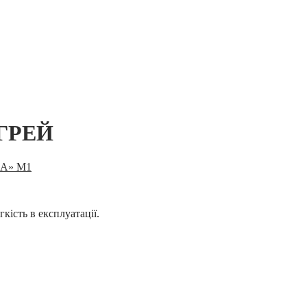
-ГРЕЙ
А» М1
кість в експлуатації.