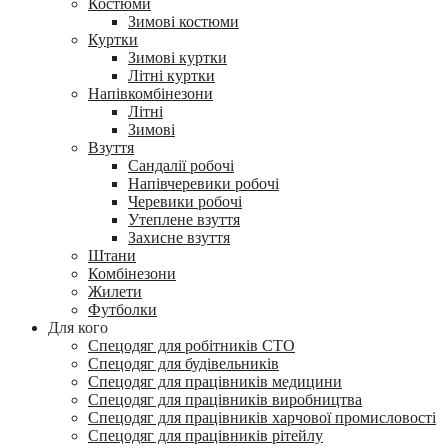
Костюми
Зимові костюми
Куртки
Зимові куртки
Літні куртки
Напівкомбінезони
Літні
Зимові
Взуття
Сандалії робочі
Напівчеревики робочі
Черевики робочі
Утеплене взуття
Захисне взуття
Штани
Комбінезони
Жилети
Футболки
Для кого
Спецодяг для робітників СТО
Спецодяг для будівельників
Спецодяг для працівників медицини
Спецодяг для працівників виробництва
Спецодяг для працівників харчової промисловості
Спецодяг для працівників рітейлу