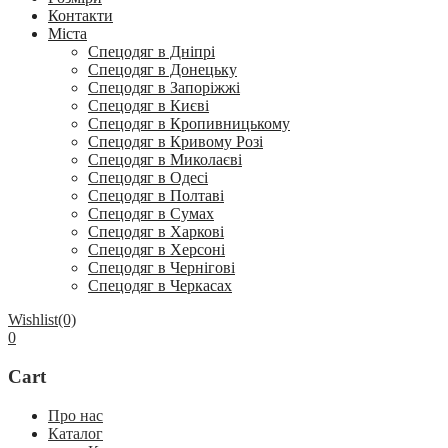
Контакти
Міста
Спецодяг в Дніпрі
Спецодяг в Донецьку
Спецодяг в Запоріжжі
Спецодяг в Києві
Спецодяг в Кропивницькому
Спецодяг в Кривому Розі
Спецодяг в Миколаєві
Спецодяг в Одесі
Спецодяг в Полтаві
Спецодяг в Сумах
Спецодяг в Харкові
Спецодяг в Херсоні
Спецодяг в Чернігові
Спецодяг в Черкасах
Wishlist
(0)
0
Cart
Про нас
Каталог