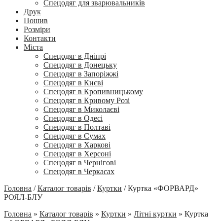
Спецодяг для зварювальників
Друк
Пошив
Розміри
Контакти
Міста
Спецодяг в Дніпрі
Спецодяг в Донецьку
Спецодяг в Запоріжжі
Спецодяг в Києві
Спецодяг в Кропивницькому
Спецодяг в Кривому Розі
Спецодяг в Миколаєві
Спецодяг в Одесі
Спецодяг в Полтаві
Спецодяг в Сумах
Спецодяг в Харкові
Спецодяг в Херсоні
Спецодяг в Чернігові
Спецодяг в Черкасах
Головна
/
Каталог товарів
/
Куртки
/
Куртка «ФОРВАРД»
РОЯЛ-БЛУ
Головна
»
Каталог товарів
»
Куртки
»
Літні куртки
»
Куртка