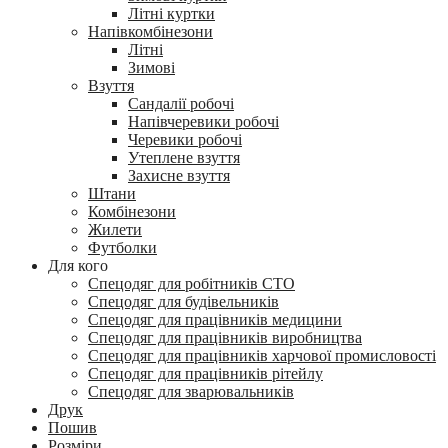
Літні куртки
Напівкомбінезони
Літні
Зимові
Взуття
Сандалії робочі
Напівчеревики робочі
Черевики робочі
Утеплене взуття
Захисне взуття
Штани
Комбінезони
Жилети
Футболки
Для кого
Спецодяг для робітників СТО
Спецодяг для будівельників
Спецодяг для працівників медицини
Спецодяг для працівників виробництва
Спецодяг для працівників харчової промисловості
Спецодяг для працівників рітейлу
Спецодяг для зварювальників
Друк
Пошив
Розміри