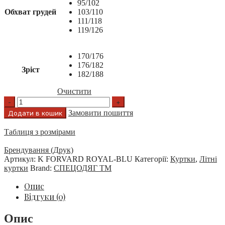
95/102
Обхват грудей
103/110
111/118
119/126
170/176
176/182
Зріст
182/188
Очистити
Замовити пошиття
Додати в кошик
Таблиця з розмірами
Брендування (Друк)
Артикул:
K FORVARD ROYAL-BLU
Категорії:
Куртки
,
Літні
куртки
Brand:
СПЕЦОДЯГ ТМ
Опис
Відгуки (0)
Опис