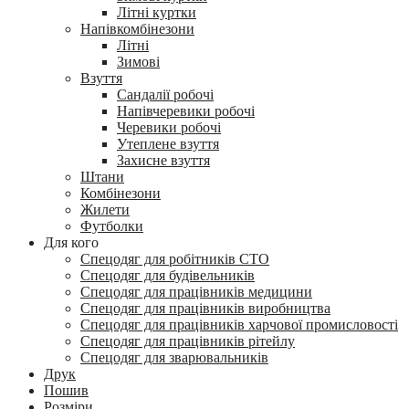
Літні куртки
Напівкомбінезони
Літні
Зимові
Взуття
Сандалії робочі
Напівчеревики робочі
Черевики робочі
Утеплене взуття
Захисне взуття
Штани
Комбінезони
Жилети
Футболки
Для кого
Спецодяг для робітників СТО
Спецодяг для будівельників
Спецодяг для працівників медицини
Спецодяг для працівників виробництва
Спецодяг для працівників харчової промисловості
Спецодяг для працівників рітейлу
Спецодяг для зварювальників
Друк
Пошив
Розміри