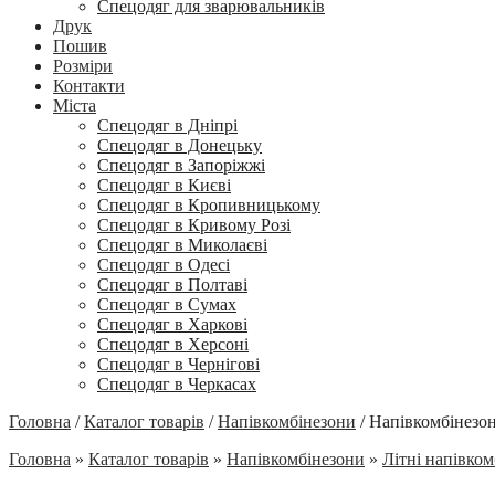
Спецодяг для зварювальників
Друк
Пошив
Розміри
Контакти
Міста
Спецодяг в Дніпрі
Спецодяг в Донецьку
Спецодяг в Запоріжжі
Спецодяг в Києві
Спецодяг в Кропивницькому
Спецодяг в Кривому Розі
Спецодяг в Миколаєві
Спецодяг в Одесі
Спецодяг в Полтаві
Спецодяг в Сумах
Спецодяг в Харкові
Спецодяг в Херсоні
Спецодяг в Чернігові
Спецодяг в Черкасах
Головна
/
Каталог товарів
/
Напівкомбінезони
/
Напівкомбінез
Головна
»
Каталог товарів
»
Напівкомбінезони
»
Літні напівко