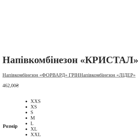
Напівкомбінезон «КРИСТАЛ
Напівкомбінезон «ФОРВАРД» ГРІН
Напівкомбінезон «ЛІДЕР»
462,00
₴
XXS
XS
S
M
L
Розмір
XL
XXL