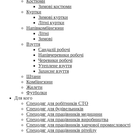
Костюми
Зимові костюми
Куртки
Зимові куртки
Літні куртки
Напівкомбінезони
Літні
Зимові
Взуття
Сандалії робочі
Напівчеревики робочі
Черевики робочі
Утеплене взуття
Захисне взуття
Штани
Комбінезони
Жилети
Футболки
Для кого
Спецодяг для робітників СТО
Спецодяг для будівельників
Спецодяг для працівників медицини
Спецодяг для працівників виробництва
Спецодяг для працівників харчової промисловості
Спецодяг для працівників рітейлу