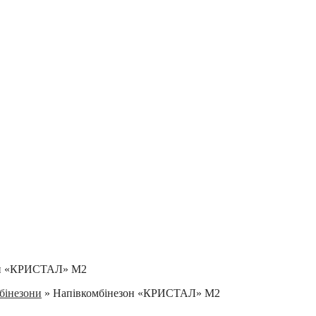
он «КРИСТАЛ» М2
мбінезони
»
Напівкомбінезон «КРИСТАЛ» М2