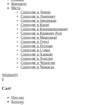
Контакти
Міста
Спецодяг в Дніпрі
Спецодяг в Донецьку
Спецодяг в Запоріжжі
Спецодяг в Києві
Спецодяг в Кропивницькому
Спецодяг в Кривому Розі
Спецодяг в Миколаєві
Спецодяг в Одесі
Спецодяг в Полтаві
Спецодяг в Сумах
Спецодяг в Харкові
Спецодяг в Херсоні
Спецодяг в Чернігові
Спецодяг в Черкасах
Wishlist
(0)
0
Cart
Про нас
Каталог