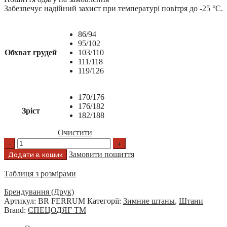
Забезпечує надійний захист при температурі повітря до -25 °С.
86/94
95/102
Обхват грудей
103/110
111/118
119/126
170/176
176/182
Зріст
182/188
Очистити
Замовити пошиття
Додати в кошик
Таблиця з розмірами
Брендування (Друк)
Артикул:
BR FERRUM
Категорії:
Зимние штаны
,
Штани
Brand:
СПЕЦОДЯГ ТМ