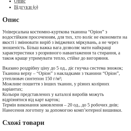
Опис
Відгуки (0)
Опис
Універсальна костюмно-курткова тканина “Оріон” з
водостійким просоченням, для тих, хто воліє не економити на
якості і змінювати виріб з іміджевих міркувань, а не через
зношеність. Більш важка вага дозволяє мати найкращі
характеристики з розривного навантаження та стирання, а
також краще утримувати тепло, стійке до вигоряння.
Вказано роздрібну ціну до 5 од., діє гнучка система знижок;
Тканина верху – “Оріон” з накладками з тканини “Оріон”,
утеплювач синтепон 150 г/м²;
Можливе пошиття з інших тканин, у різних колірних
варіантах;
Кольори представлених у каталозі виробів можуть
відрізнятися від карт карток;
Термін виконання замовлення – 20 од., до 5 робочих днів;
Нанесення логотипу за допомогою комп’ютерної вишивки.
Схожі товари