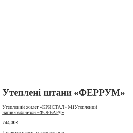
Утеплені штани «ФЕРРУМ»
Утеплений жилет «КРИСТАЛ» М1
Утеплений
напівкомбінезон «ФОРВАРД»
744,00
₴
Пошиття одягу на замовлення