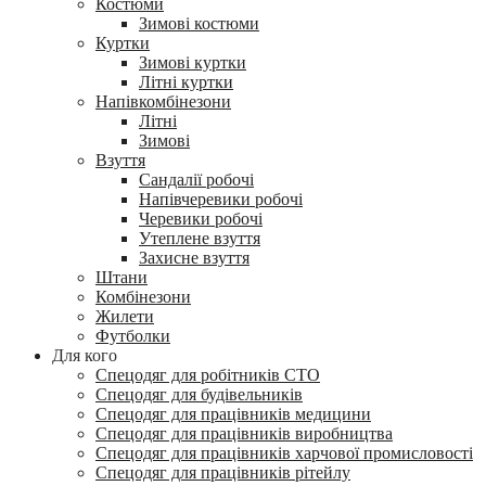
Костюми
Зимові костюми
Куртки
Зимові куртки
Літні куртки
Напівкомбінезони
Літні
Зимові
Взуття
Сандалії робочі
Напівчеревики робочі
Черевики робочі
Утеплене взуття
Захисне взуття
Штани
Комбінезони
Жилети
Футболки
Для кого
Спецодяг для робітників СТО
Спецодяг для будівельників
Спецодяг для працівників медицини
Спецодяг для працівників виробництва
Спецодяг для працівників харчової промисловості
Спецодяг для працівників рітейлу