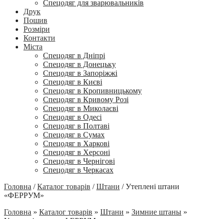
Спецодяг для зварювальників
Друк
Пошив
Розміри
Контакти
Міста
Спецодяг в Дніпрі
Спецодяг в Донецьку
Спецодяг в Запоріжжі
Спецодяг в Києві
Спецодяг в Кропивницькому
Спецодяг в Кривому Розі
Спецодяг в Миколаєві
Спецодяг в Одесі
Спецодяг в Полтаві
Спецодяг в Сумах
Спецодяг в Харкові
Спецодяг в Херсоні
Спецодяг в Чернігові
Спецодяг в Черкасах
Головна
/
Каталог товарів
/
Штани
/
Утеплені штани
«ФЕРРУМ»
Головна
»
Каталог товарів
»
Штани
»
Зимние штаны
»