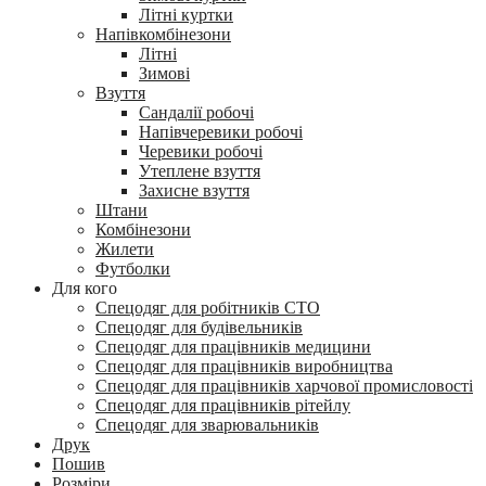
Літні куртки
Напівкомбінезони
Літні
Зимові
Взуття
Сандалії робочі
Напівчеревики робочі
Черевики робочі
Утеплене взуття
Захисне взуття
Штани
Комбінезони
Жилети
Футболки
Для кого
Спецодяг для робітників СТО
Спецодяг для будівельників
Спецодяг для працівників медицини
Спецодяг для працівників виробництва
Спецодяг для працівників харчової промисловості
Спецодяг для працівників рітейлу
Спецодяг для зварювальників
Друк
Пошив
Розміри