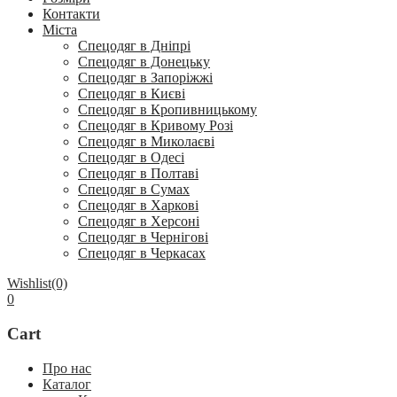
Контакти
Міста
Спецодяг в Дніпрі
Спецодяг в Донецьку
Спецодяг в Запоріжжі
Спецодяг в Києві
Спецодяг в Кропивницькому
Спецодяг в Кривому Розі
Спецодяг в Миколаєві
Спецодяг в Одесі
Спецодяг в Полтаві
Спецодяг в Сумах
Спецодяг в Харкові
Спецодяг в Херсоні
Спецодяг в Чернігові
Спецодяг в Черкасах
Wishlist
(0)
0
Cart
Про нас
Каталог